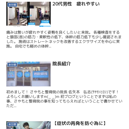
20代男性 疲れやすい
未分類
痛みは無いが疲れやすく姿勢を良くしたいと来院。 各種検査をする
と頸部(首)の筋力・柔軟性の低下、体幹の筋力低下も少し確認されま
した。 施術はストレートネックを改善するエクササイズを中心に実
施。 自宅でも軽めの体幹...
院長紹介
未分類
初めまして！ さやもと整骨院の院長 佐矢本 弘志(ｻﾔﾓﾄﾋﾛｼ)です！
よろしくお願いしますm(_ _)m 初ブログということでまずは私の
事、さやもと整骨院の事を知ってもらえればということで書かせてい
ただ...
【症状の再発を防ぐ為に】
未分類